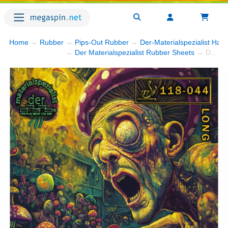
Home
→
Rubber
→
Pips-Out Rubber
→
Der-Materialspezialist Hall
→
Der Materialspezialist Rubber Sheets
→ Der-Materialspezialist Hallucination OX