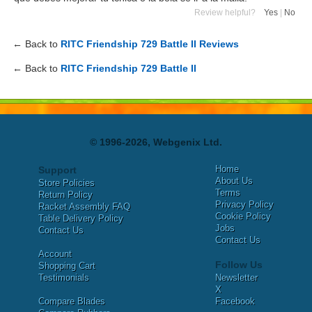
Review helpful?
Yes
|
No
← Back to
RITC Friendship 729 Battle II Reviews
← Back to
RITC Friendship 729 Battle II
© 1996-2026, Webgenix Ltd.
Home
Support
About Us
Store Policies
Terms
Return Policy
Privacy Policy
Racket Assembly FAQ
Cookie Policy
Table Delivery Policy
Jobs
Contact Us
Contact Us
Account
Follow Us
Shopping Cart
Testimonials
Newsletter
X
Compare Blades
Facebook