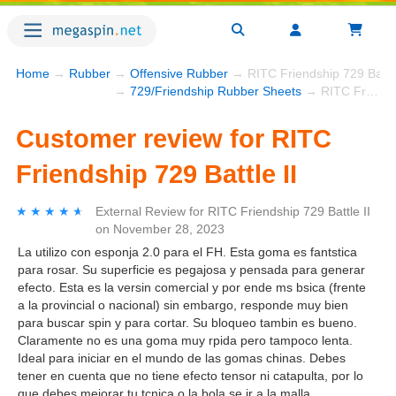
Home
→
Rubber
→
Offensive Rubber
→ RITC Friendship 729 Battle
→
729/Friendship Rubber Sheets
→ RITC Friendship 729 Battle II
Customer review for RITC
Friendship 729 Battle II
★★★★★
★★★★★
External Review
for
RITC Friendship 729 Battle II
on
November 28, 2023
La utilizo con esponja 2.0 para el FH. Esta goma es fantstica
para rosar. Su superficie es pegajosa y pensada para generar
efecto. Esta es la versin comercial y por ende ms bsica (frente
a la provincial o nacional) sin embargo, responde muy bien
para buscar spin y para cortar. Su bloqueo tambin es bueno.
Claramente no es una goma muy rpida pero tampoco lenta.
Ideal para iniciar en el mundo de las gomas chinas. Debes
tener en cuenta que no tiene efecto tensor ni catapulta, por lo
que debes mejorar tu tcnica o la bola se ir a la malla.